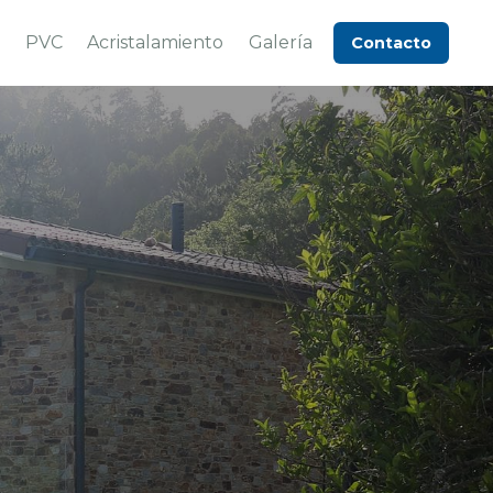
o
PVC
Acristalamiento
Galería
Contacto