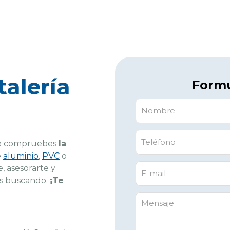
talería
Formu
que compruebes
la
e
aluminio
,
PVC
o
, asesorarte y
tás buscando.
¡Te