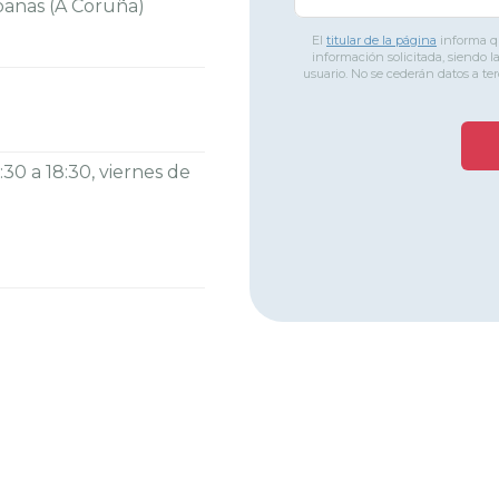
abanas (A Coruña)
El
titular de la página
informa qu
información solicitada, siendo l
usuario. No se cederán datos a te
30 a 18:30, viernes de