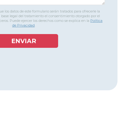
e los datos de este formulario serán tratados para ofrecerle la
a base legal del tratamiento el consentimiento otorgado por el
rceros. Puede ejercer los derechos como se explica en la
Política
de Privacidad
.